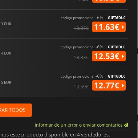
-6% :
código promocional
GIFT6DLC
13 EUR
11.63€
12.37€
-6% :
código promocional
GIFT6DLC
14 EUR
12.53€
13.33€
-6% :
código promocional
GIFT6DLC
15 EUR
12.77€
13.59€
RAR TODOS
Informar de un error o enviar comentarios
imos este producto disponible en 4 vendedores.