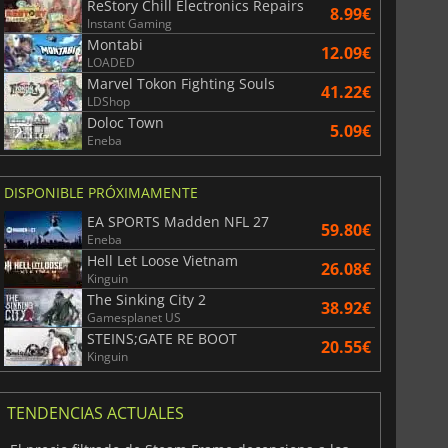
ReStory Chill Electronics Repairs
8.99€
Instant Gaming
Montabi
12.09€
LOADED
Marvel Tokon Fighting Souls
41.22€
LDShop
Doloc Town
5.09€
Eneba
DISPONIBLE PRÓXIMAMENTE
EA SPORTS Madden NFL 27
59.80€
Eneba
Hell Let Loose Vietnam
26.08€
Kinguin
The Sinking City 2
38.92€
Gamesplanet US
STEINS;GATE RE BOOT
20.55€
Kinguin
TENDENCIAS ACTUALES