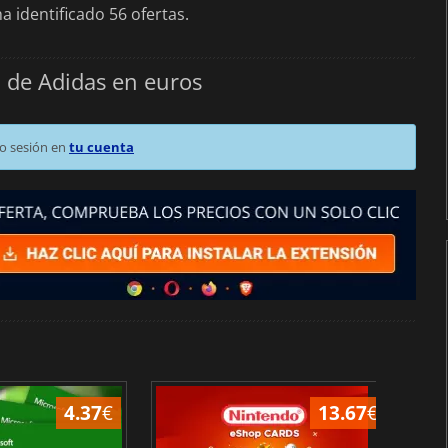
 identificado 56 ofertas.
o de Adidas en euros
o sesión en
tu cuenta
4.37
€
13.67
€