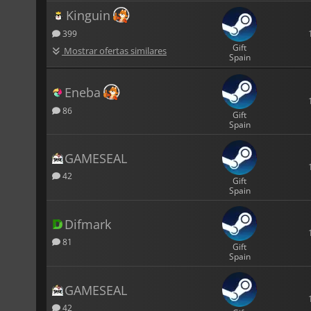
Kinguin
399
Gift
Mostrar ofertas similares
Spain
Eneba
86
Gift
Spain
GAMESEAL
42
Gift
Spain
Difmark
81
Gift
Spain
GAMESEAL
42