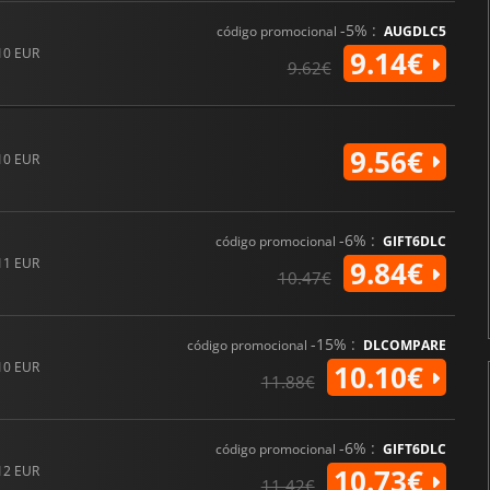
-5% :
código promocional
AUGDLC5
10 EUR
9.14€
9.62€
9.56€
10 EUR
-6% :
código promocional
GIFT6DLC
11 EUR
9.84€
10.47€
-15% :
código promocional
DLCOMPARE
10 EUR
10.10€
11.88€
-6% :
código promocional
GIFT6DLC
12 EUR
10.73€
11.42€