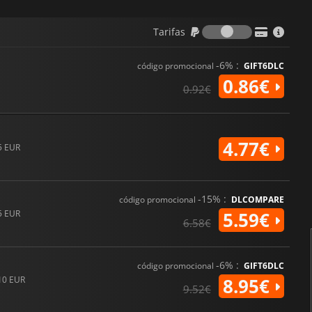
Tarifas
Tarifas
-6% :
código promocional
GIFT6DLC
0.86€
0.92€
4.77€
5 EUR
-15% :
código promocional
DLCOMPARE
5 EUR
5.59€
6.58€
-6% :
código promocional
GIFT6DLC
10 EUR
8.95€
9.52€