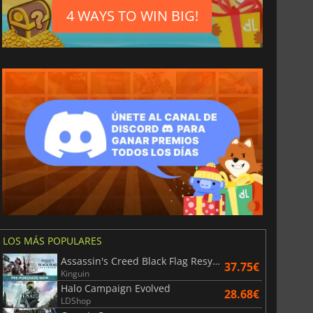
4 WAYS TO WIN BIG!
LOS MÁS POPULARES
Assassin's Creed Black Flag Resynced
37.75€
Kinguin
Halo Campaign Evolved
28.68€
LDShop