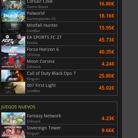
Corsair Cove
16.80€
Game Boost
Palworld
18.16€
Gamesplanet US
Mistfall Hunter
15.95€
LootBar
EA SPORTS FC 27
45.73€
Eneba
Forza Horizon 6
40.35€
LDShop
Moon Corona
4.24€
Difmark
Call of Duty Black Ops 7
25.80€
Kinguin
007 First Light
45.02€
LootBar
JUEGOS NUEVOS
Fantasy Network
4.23€
Difmark
Sovereign Tower
9.66€
Kinguin