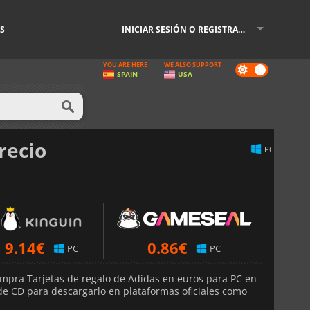
S
INICIAR SESIÓN O REGISTRARSE
YOU ARE HERE
WE ALSO SUPPORT
Dark
SPAIN
USA
mode
recio
PC
9.14
€
0.86
€
PC
PC
mpra Tarjetas de regalo de Adidas en euros para PC en
 de CD para descargarlo en plataformas oficiales como