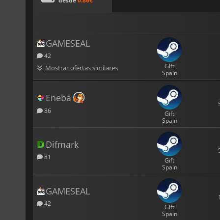
desde
0.86€
GAMESEAL
42
Gift
Mostrar ofertas similares
Spain
Eneba
86
Gift
Spain
Difmark
81
Gift
Spain
GAMESEAL
42
Gift
Spain