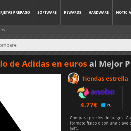
ARJETAS PREPAGO
SOFTWARE
REWARDS
HARDWARE
NOTICIA
ROS
alo de Adidas en euros
al Mejor P
Tiendas estrella
4.77
€
PC
Compara precios de juegos. Co
formato físico o con una clave
Gift.