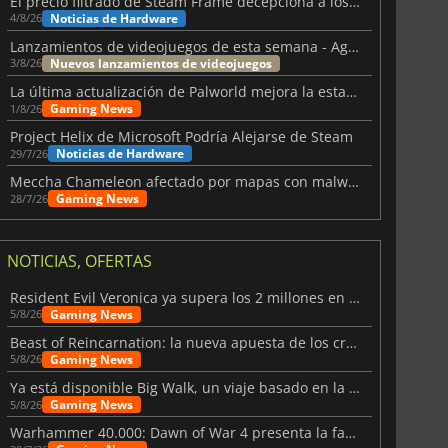
El precio filtrado de Steam Frame decepciona a los usuarios
Noticias de Hardware
4/8/26
Lanzamientos de videojuegos de esta semana - Agosto de 2026 (semana 32)
Nuevos lanzamientos de videojuegos
3/8/26
La última actualización de Palworld mejora la estabilidad
Gaming News
1/8/26
Project Helix de Microsoft Podría Alejarse de Steam
Noticias de Hardware
29/7/26
Meccha Chameleon afectado por mapas con malware y Discord
Gaming News
28/7/26
NOTICIAS, OFERTAS
Resident Evil Veronica ya supera los 2 millones en listas de deseados
Gaming News
5/8/26
Beast of Reincarnation: la nueva apuesta de los creadores de Pokémon
Gaming News
5/8/26
Ya está disponible Big Walk, un viaje basado en la amistad
Gaming News
5/8/26
1.17
€
49.48
€
Warhammer 40.000: Dawn of War 4 presenta la facción de los Necrones