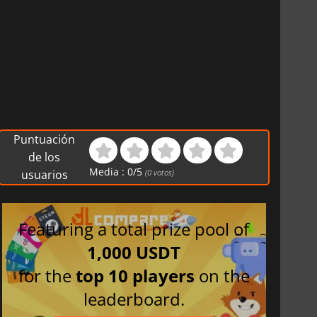
Puntuación
de los
Media :
0
/
5
usuarios
(
0
votos)
Featuring a total prize pool of
1,000 USDT
for the
top 10 players
on the
leaderboard.