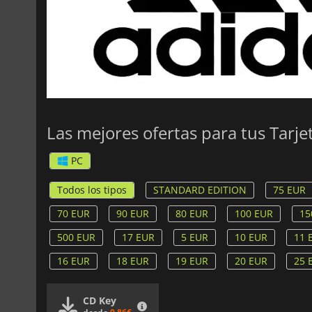
Las mejores ofertas para tus Tarj
PC
Todos los tipos
STANDARD EDITION
75 EUR
70 EUR
90 EUR
80 EUR
100 EUR
15
500 EUR
17 EUR
5 EUR
10 EUR
11 
16 EUR
18 EUR
19 EUR
20 EUR
25 
CD Key