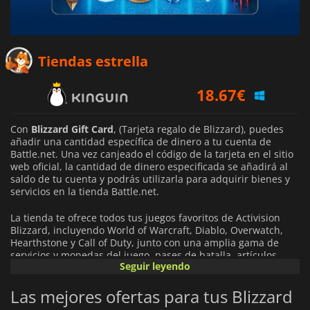
16.84
€
Tiendas estrella
18.67
€
19.49
€
Con
Blizzard Gift Card
, (Tarjeta regalo de Blizzard), puedes
añadir una cantidad específica de dinero a tu cuenta de
Battle.net. Una vez canjeado el código de la tarjeta en el sitio
web oficial, la cantidad de dinero especificada se añadirá al
saldo de tu cuenta y podrás utilizarla para adquirir bienes y
servicios en la tienda Battle.net.
La tienda te ofrece todos tus juegos favoritos de Activision
Blizzard, incluyendo World of Warcraft, Diablo, Overwatch,
Hearthstone y Call of Duty, junto con una amplia gama de
servicios y monedas del juego, pases de batalla, artículos
Seguir leyendo
cosméticos y mucho más.
Las mejores ofertas para tus Blizzard
El
Blizzard Gift Card
está bloqueado por región, por lo tanto,
debes asegurarte de que estás comprando el