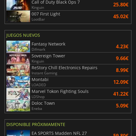
Call of Duty Black Ops 7
25.80€
Kinguin
007 First Light
45.02€
LootBar
JUEGOS NUEVOS
Fantasy Network
4.23€
Difmark
Sovereign Tower
9.66€
Kinguin
ReStory Chill Electronics Repairs
8.99€
Instant Gaming
Montabi
12.09€
LOADED
Marvel Tokon Fighting Souls
41.22€
LDShop
Doloc Town
5.09€
Eneba
DISPONIBLE PRÓXIMAMENTE
EA SPORTS Madden NFL 27
59.80€