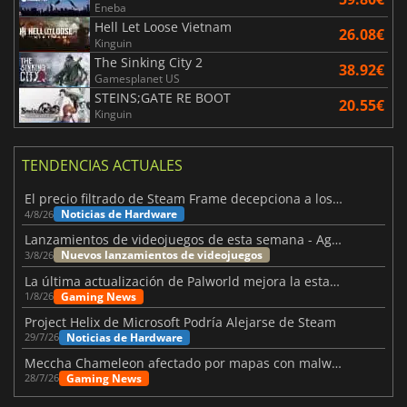
Eneba
Hell Let Loose Vietnam
26.08€
Kinguin
The Sinking City 2
38.92€
Gamesplanet US
STEINS;GATE RE BOOT
20.55€
Kinguin
TENDENCIAS ACTUALES
El precio filtrado de Steam Frame decepciona a los usuarios
Noticias de Hardware
4/8/26
Lanzamientos de videojuegos de esta semana - Agosto de 2026 (semana 32)
Nuevos lanzamientos de videojuegos
3/8/26
La última actualización de Palworld mejora la estabilidad
Gaming News
1/8/26
Project Helix de Microsoft Podría Alejarse de Steam
Noticias de Hardware
29/7/26
Meccha Chameleon afectado por mapas con malware y Discord
Gaming News
28/7/26