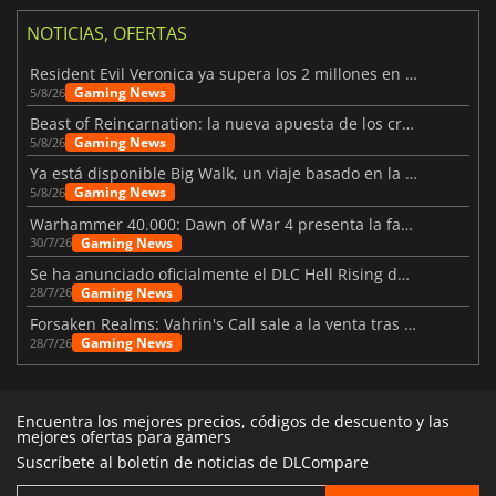
NOTICIAS, OFERTAS
Resident Evil Veronica ya supera los 2 millones en listas de deseados
Gaming News
5/8/26
Beast of Reincarnation: la nueva apuesta de los creadores de Pokémon
Gaming News
5/8/26
Ya está disponible Big Walk, un viaje basado en la amistad
Gaming News
5/8/26
Warhammer 40.000: Dawn of War 4 presenta la facción de los Necrones
Gaming News
30/7/26
Se ha anunciado oficialmente el DLC Hell Rising de Nioh 3
Gaming News
28/7/26
Forsaken Realms: Vahrin's Call sale a la venta tras una década
Gaming News
28/7/26
Encuentra los mejores precios, códigos de descuento y las
mejores ofertas para gamers
Suscríbete al boletín de noticias de DLCompare