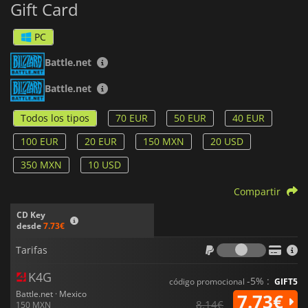
Gift Card
correspondiente a tu región para poder activarlo sin
problemas.
PC
Battle.net
Battle.net
Todos los tipos
70 EUR
50 EUR
40 EUR
100 EUR
20 EUR
150 MXN
20 USD
350 MXN
10 USD
Compartir
CD Key
desde
7.73€
Tarifas
Tarifas
K4G
-5% :
código promocional
GIFT5
Battle.net · Mexico
7.73€
8.14€
150 MXN