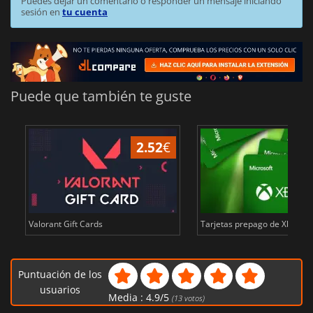
Puedes dejar un comentario o responder un mensaje iniciando
sesión en
tu cuenta
Puede que también te guste
2.52
€
Valorant Gift Cards
Tarjetas prepago de Xbox Live
Puntuación de los
usuarios
Media :
4.9
/
5
(
13
votos)