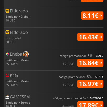
Eldorado
8.11€
Battle.net · Global
10 USD
Eldorado
16.43€
Gift · Global
20 USD
Eneba
-3% :
código promocional
3DLC
Battle.net · Mexico
16.84€
17.36€
350 MXN
K4G
-5% :
código promocional
GIFT5
Battle.net · Mexico
16.97€
17.86€
350 MXN
GAMESEAL
-6% :
código promocional
GIFT6DLC
Battle.net · Europe
17.89€
19.03€
20 EUR