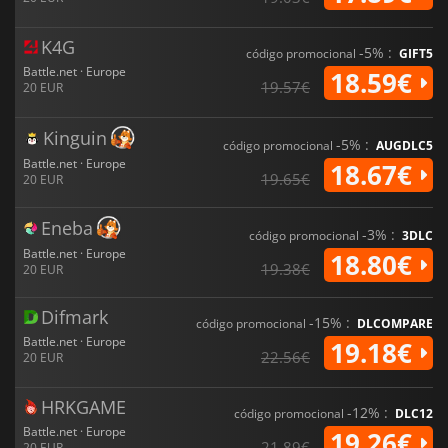
K4G
-5% :
código promocional
GIFT5
Battle.net · Europe
18.59€
19.57€
20 EUR
Kinguin
-5% :
código promocional
AUGDLC5
Battle.net · Europe
18.67€
19.65€
20 EUR
Eneba
-3% :
código promocional
3DLC
Battle.net · Europe
18.80€
19.38€
20 EUR
Difmark
-15% :
código promocional
DLCOMPARE
Battle.net · Europe
19.18€
22.56€
20 EUR
HRKGAME
-12% :
código promocional
DLC12
Battle.net · Europe
19.26€
21.89€
20 EUR