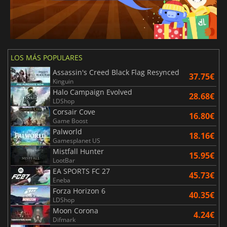
LOS MÁS POPULARES
Assassin's Creed Black Flag Resynced
37.75€
Kinguin
Halo Campaign Evolved
28.68€
LDShop
Corsair Cove
16.80€
Game Boost
Palworld
18.16€
Gamesplanet US
Mistfall Hunter
15.95€
LootBar
EA SPORTS FC 27
45.73€
Eneba
Forza Horizon 6
40.35€
LDShop
Moon Corona
4.24€
Difmark