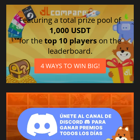
Featuring a total prize pool of
1,000 USDT
for the
top 10 players
on the
leaderboard.
4 WAYS TO WIN BIG!