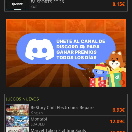
EA SPORTS FC 26
8.15€
K4G
JUEGOS NUEVOS
ReStory Chill Electronics Repairs
6.93€
Kinguin
Montabi
12.09€
LOADED
Marvel Tokon Fighting Souls