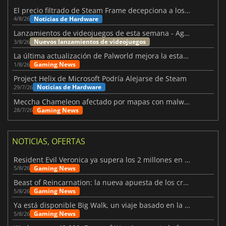
El precio filtrado de Steam Frame decepciona a los usuarios
Noticias de Hardware
4/8/26
Lanzamientos de videojuegos de esta semana - Agosto de 2026 (semana 32)
Nuevos lanzamientos de videojuegos
3/8/26
La última actualización de Palworld mejora la estabilidad
Gaming News
1/8/26
Project Helix de Microsoft Podría Alejarse de Steam
Noticias de Hardware
29/7/26
Meccha Chameleon afectado por mapas con malware y Discord
Gaming News
28/7/26
NOTICIAS, OFERTAS
Resident Evil Veronica ya supera los 2 millones en listas de deseados
Gaming News
5/8/26
Beast of Reincarnation: la nueva apuesta de los creadores de Pokémon
Gaming News
5/8/26
Ya está disponible Big Walk, un viaje basado en la amistad
Gaming News
5/8/26