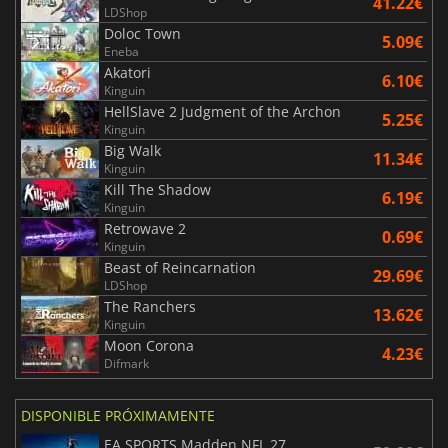
41.22€
LDShop
Doloc Town
5.09€
Eneba
Akatori
6.10€
Kinguin
HellSlave 2 Judgment of the Archon
5.25€
Kinguin
Big Walk
11.34€
Kinguin
Kill The Shadow
6.19€
Kinguin
Retrowave 2
0.69€
Kinguin
Beast of Reincarnation
29.69€
LDShop
The Ranchers
13.62€
Kinguin
Moon Corona
4.23€
Difmark
DISPONIBLE PRÓXIMAMENTE
EA SPORTS Madden NFL 27