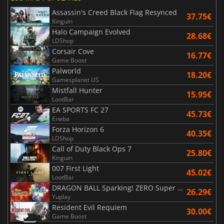
Assassin's Creed Black Flag Resynced
37.75€
Kinguin
Halo Campaign Evolved
28.68€
LDShop
Corsair Cove
16.77€
Game Boost
Palworld
18.20€
Gamesplanet US
Mistfall Hunter
15.95€
LootBar
EA SPORTS FC 27
45.73€
Eneba
Forza Horizon 6
40.35€
LDShop
Call of Duty Black Ops 7
25.80€
Kinguin
007 First Light
45.02€
LootBar
DRAGON BALL Sparking! ZERO Super Limit Breaking NEO
26.29€
Yuplay
Resident Evil Requiem
30.00€
Game Boost