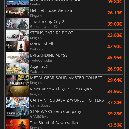
59.80€
Eneba
Hell Let Loose Vietnam
26.10€
Kinguin
The Sinking City 2
39.00€
Gamesplanet US
STEINS;GATE RE BOOT
23.60€
Kinguin
Mortal Shell II
42.90€
Wakkap
BRIGANDINE ABYSS
45.95€
TodoConsolas
Aggelos 2
26.90€
Wakkap
METAL GEAR SOLID MASTER COLLECTION Vol.2
29.64€
Kinguin
Resonance A Plague Tale Legacy
34.96€
Kinguin
CAPTAIN TSUBASA 2 WORLD FIGHTERS
37.80€
Game Boost
STAR WARS Zero Company
39.83€
GAMESEAL
The Blood of Dawnwalker
43.56€
Kinguin