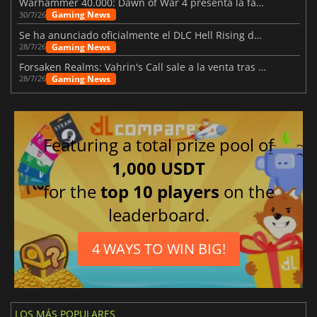
Warhammer 40.000: Dawn of War 4 presenta la facción de los Necrones
Gaming News
30/7/26
Se ha anunciado oficialmente el DLC Hell Rising de Nioh 3
Gaming News
28/7/26
Forsaken Realms: Vahrin's Call sale a la venta tras una década
Gaming News
28/7/26
Featuring a total prize pool of
1,000 USDT
for the
top 10 players
on the
leaderboard.
4 WAYS TO WIN BIG!
LOS MÁS POPULARES