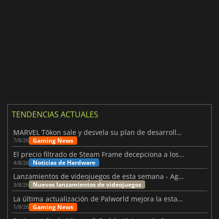
TENDENCIAS ACTUALES
MARVEL Tōkon sale y desvela su plan de desarrollo para el primer año
Gaming News
7/8/26
El precio filtrado de Steam Frame decepciona a los usuarios
Noticias de Hardware
4/8/26
Lanzamientos de videojuegos de esta semana - Agosto de 2026 (semana 32)
Nuevos lanzamientos de videojuegos
3/8/26
La última actualización de Palworld mejora la estabilidad
Gaming News
1/8/26