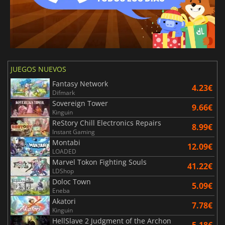
JUEGOS NUEVOS
Fantasy Network
4.23€
Difmark
Sovereign Tower
9.66€
Kinguin
ReStory Chill Electronics Repairs
8.99€
Instant Gaming
Montabi
12.09€
LOADED
Marvel Tokon Fighting Souls
41.22€
LDShop
Doloc Town
5.09€
Eneba
Akatori
7.78€
Kinguin
HellSlave 2 Judgment of the Archon
5.18€