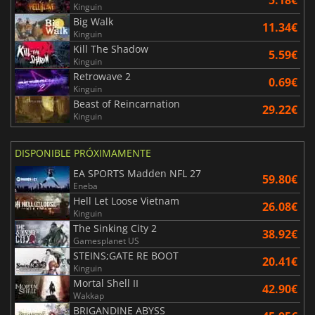
Kinguin
Big Walk
11.34€
Kinguin
Kill The Shadow
5.59€
Kinguin
Retrowave 2
0.69€
Kinguin
Beast of Reincarnation
29.22€
Kinguin
DISPONIBLE PRÓXIMAMENTE
EA SPORTS Madden NFL 27
59.80€
Eneba
Hell Let Loose Vietnam
26.08€
Kinguin
The Sinking City 2
38.92€
Gamesplanet US
STEINS;GATE RE BOOT
20.41€
Kinguin
Mortal Shell II
42.90€
Wakkap
BRIGANDINE ABYSS