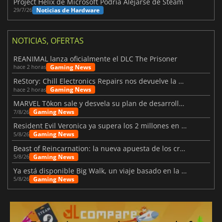
Project Helix de Microsoft Podría Alejarse de Steam
Noticias de Hardware
29/7/26
NOTICIAS, OFERTAS
REANIMAL lanza oficialmente el DLC The Prisoner
Gaming News
hace 2 horas
ReStory: Chill Electronics Repairs nos devuelve la nostalgia de los 2000
Gaming News
hace 2 horas
MARVEL Tōkon sale y desvela su plan de desarrollo para el primer año
Gaming News
7/8/26
Resident Evil Veronica ya supera los 2 millones en listas de deseados
Gaming News
5/8/26
Beast of Reincarnation: la nueva apuesta de los creadores de Pokémon
Gaming News
5/8/26
Ya está disponible Big Walk, un viaje basado en la amistad
Gaming News
5/8/26