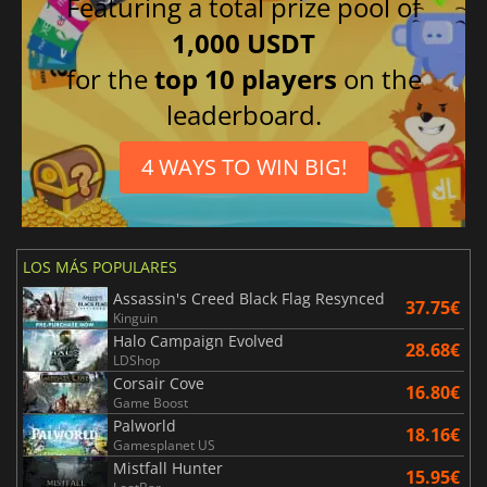
Featuring a total prize pool of
1,000 USDT
for the
top 10 players
on the
leaderboard.
4 WAYS TO WIN BIG!
LOS MÁS POPULARES
Assassin's Creed Black Flag Resynced
37.75€
Kinguin
Halo Campaign Evolved
28.68€
LDShop
Corsair Cove
16.80€
Game Boost
Palworld
18.16€
Gamesplanet US
Mistfall Hunter
15.95€