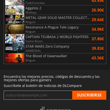
45.95€
TodoConsolas
Aggelos 2
26.90€
Wakkap
METAL GEAR SOLID MASTER COLLECTION Vol.2
29.64€
Kinguin
Resonance A Plague Tale Legacy
34.96€
Kinguin
CAPTAIN TSUBASA 2 WORLD FIGHTERS
37.80€
Game Boost
STAR WARS Zero Company
39.83€
GAMESEAL
The Blood of Dawnwalker
43.56€
Kinguin
Encuentra los mejores precios, códigos de descuento y las
mejores ofertas para gamers
Suscríbete al boletín de noticias de DLCompare