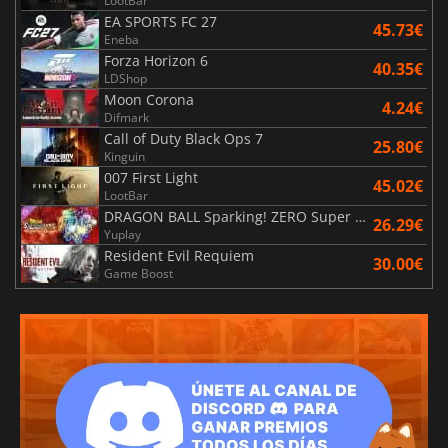
LootBar
EA SPORTS FC 27
45.73€
Eneba
Forza Horizon 6
40.35€
LDShop
Moon Corona
4.24€
Difmark
Call of Duty Black Ops 7
25.80€
Kinguin
007 First Light
45.02€
LootBar
DRAGON BALL Sparking! ZERO Super Limit Breaking NEO
26.29€
Yuplay
Resident Evil Requiem
30.00€
Game Boost