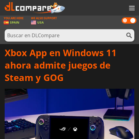
YOU ARE HERE
WE ALSO SUPPORT
Dark
JUEGOS
SPAIN
USA
mode
TARJETAS PREPAGO
SOFTWARE
Xbox App en Windows 11
REWARDS
ahora admite juegos de
HARDWARE
Steam y GOG
NOTICIAS
INICIAR SESIÓN O REGISTRARSE