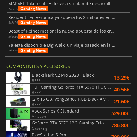
MARVEL Tōkon sale y desvela su plan de desarrollo para el primer año
Gaming News
7/8/26
Resident Evil Veronica ya supera los 2 millones en listas de deseados
Gaming News
5/8/26
Beast of Reincarnation: la nueva apuesta de los creadores de Pokémon
Gaming News
5/8/26
Ya está disponible Big Walk, un viaje basado en la amistad
Gaming News
5/8/26
COMPONENTES Y ACCESORIOS
Blackshark V2 Pro 2023 - Black
13.29€
BEEP
TUF Gaming GeForce RTX 5070 Ti OC White Edition 16GB
40.56€
BEEP
(2 x 16 GB) Vengeance RGB Black AMD Expo 6000 MHz - CAS 30
21.60€
BEEP
Xbox Series X Standard
529.00€
Amazon
GeForce RTX 5070 12G Gaming Trio OC Black
786.80€
Caseking
PlayStation 5 Pro