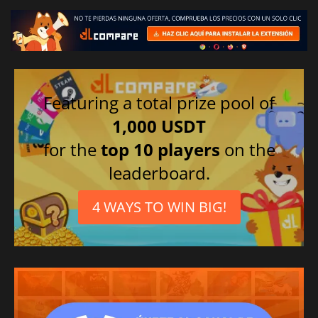
Featuring a total prize pool of
1,000 USDT
for the
top 10 players
on the
leaderboard.
4 WAYS TO WIN BIG!