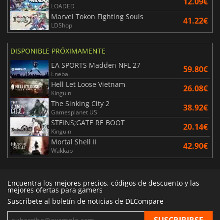
12.09€
LOADED
Marvel Tokon Fighting Souls
41.22€
LDShop
DISPONIBLE PRÓXIMAMENTE
EA SPORTS Madden NFL 27
59.80€
Eneba
Hell Let Loose Vietnam
26.08€
Kinguin
The Sinking City 2
38.92€
Gamesplanet US
STEINS;GATE RE BOOT
20.14€
Kinguin
Mortal Shell II
42.90€
Wakkap
Encuentra los mejores precios, códigos de descuento y las
mejores ofertas para gamers
Suscríbete al boletín de noticias de DLCompare