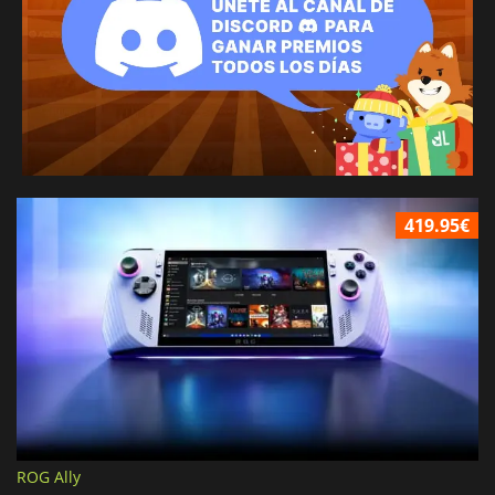
419.95€
ROG Ally