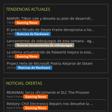
TENDENCIAS ACTUALES
MARVEL Tōkon sale y desvela su plan de desarrollo para el primer año
Gaming News
7/8/26
El precio filtrado de Steam Frame decepciona a los usuarios
Noticias de Hardware
4/8/26
Lanzamientos de videojuegos de esta semana - Agosto de 2026 (semana 32)
Nuevos lanzamientos de videojuegos
3/8/26
La última actualización de Palworld mejora la estabilidad
Gaming News
1/8/26
Project Helix de Microsoft Podría Alejarse de Steam
Noticias de Hardware
29/7/26
NOTICIAS, OFERTAS
REANIMAL lanza oficialmente el DLC The Prisoner
Gaming News
hace 5 horas
ReStory: Chill Electronics Repairs nos devuelve la nostalgia de los 2000
Gaming News
hace 6 horas