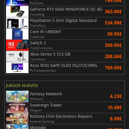
799.00€
Amazon
GeForce RTX 5060 WINDFORCE OC 8G
363.80€
Caseking
PlayStation 5 Slim Digital Standard
534.98€
Carrefour
Core i9-14900KF
99.95€
Coolmod
Switch 2
399.95€
TodoConsolas
Xbox Series S 512 GB
288.60€
Carrefour
Asus ROG Swift OLED XG27UCDMG
769.00€
PcComponentes
JUEGOS NUEVOS
Fantasy Network
4.23€
Difmark
Sovereign Tower
10.48€
Kinguin
ReStory Chill Electronics Repairs
8.99€
Instant Gaming
Montabi