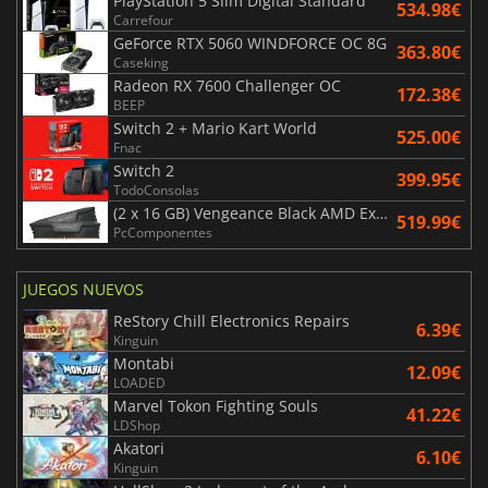
PlayStation 5 Slim Digital Standard
534.98€
Carrefour
GeForce RTX 5060 WINDFORCE OC 8G
363.80€
Caseking
Radeon RX 7600 Challenger OC
172.38€
BEEP
Switch 2 + Mario Kart World
525.00€
Fnac
Switch 2
399.95€
TodoConsolas
(2 x 16 GB) Vengeance Black AMD Expo 6000 MHz - CAS 30
519.99€
PcComponentes
JUEGOS NUEVOS
ReStory Chill Electronics Repairs
6.39€
Kinguin
Montabi
12.09€
LOADED
Marvel Tokon Fighting Souls
41.22€
LDShop
Akatori
6.10€
Kinguin