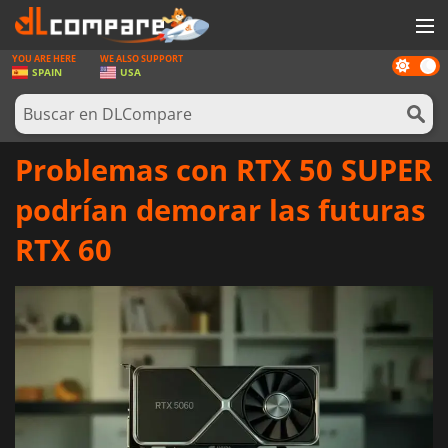
YOU ARE HERE
WE ALSO SUPPORT
Dark
JUEGOS
SPAIN
USA
mode
TARJETAS PREPAGO
SOFTWARE
Problemas con RTX 50 SUPER
REWARDS
podrían demorar las futuras
HARDWARE
RTX 60
NOTICIAS
INICIAR SESIÓN O REGISTRARSE