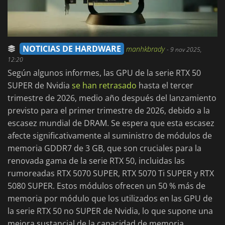
NOTICIAS DE HARDWARE
manhkbrady
-
9 nov 2025,
12:20
Según algunos informes, las GPU de la serie RTX 50
SUPER de Nvidia
se han retrasado
hasta el tercer
trimestre de 2026, medio año después del lanzamiento
previsto para el primer trimestre de 2026, debido a la
escasez mundial de DRAM. Se espera que esta escasez
afecte significativamente al suministro de módulos de
memoria GDDR7 de 3 GB, que son cruciales para la
renovada gama de la serie RTX 50, incluidas las
rumoreadas RTX 5070 SUPER, RTX 5070 Ti SUPER y RTX
5080 SUPER. Estos módulos ofrecen un 50 % más de
memoria por módulo que los utilizados en las GPU de
la serie RTX 50 no SUPER de Nvidia, lo que supone una
mejora sustancial de la capacidad de memoria.