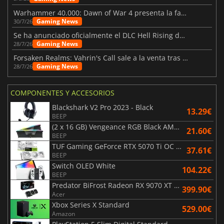
Warhammer 40.000: Dawn of War 4 presenta la facción de los Necrones
Gaming News
30/7/26
Se ha anunciado oficialmente el DLC Hell Rising de Nioh 3
Gaming News
28/7/26
Forsaken Realms: Vahrin's Call sale a la venta tras una década
Gaming News
28/7/26
COMPONENTES Y ACCESORIOS
Blackshark V2 Pro 2023 - Black
13.29€
BEEP
(2 x 16 GB) Vengeance RGB Black AMD Expo 6000 MHz - CAS 30
21.60€
BEEP
TUF Gaming GeForce RTX 5070 Ti OC White Edition 16GB
37.61€
BEEP
Switch OLED White
104.22€
BEEP
Predator BiFrost Radeon RX 9070 XT OC 16 Go
399.90€
Acer
Xbox Series X Standard
529.00€
Amazon