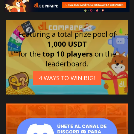
Featuring a total prize pool of
1,000 USDT
for the
top 10 players
on the
leaderboard.
4 WAYS TO WIN BIG!