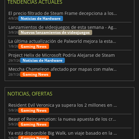
TENDENCIAS ACTUALES
El precio filtrado de Steam Frame decepciona a los usuarios
Noticias de Hardware
4/8/26
Lanzamientos de videojuegos de esta semana - Agosto de 2026 (semana 32)
Nuevos lanzamientos de videojuegos
3/8/26
La última actualización de Palworld mejora la estabilidad
Gaming News
1/8/26
Project Helix de Microsoft Podría Alejarse de Steam
Noticias de Hardware
29/7/26
Meccha Chameleon afectado por mapas con malware y Discord
Gaming News
28/7/26
NOTICIAS, OFERTAS
Resident Evil Veronica ya supera los 2 millones en listas de deseados
Gaming News
5/8/26
Beast of Reincarnation: la nueva apuesta de los creadores de Pokémon
Gaming News
5/8/26
Ya está disponible Big Walk, un viaje basado en la amistad
Gaming News
5/8/26