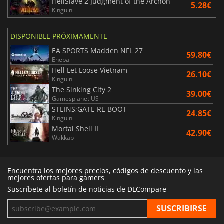
HellSlave 2 Judgment of the Archon
5.28€
Kinguin
DISPONIBLE PRÓXIMAMENTE
EA SPORTS Madden NFL 27
59.80€
Eneba
Hell Let Loose Vietnam
26.10€
Kinguin
The Sinking City 2
39.00€
Gamesplanet US
STEINS;GATE RE BOOT
24.85€
Kinguin
Mortal Shell II
42.90€
Wakkap
Encuentra los mejores precios, códigos de descuento y las
mejores ofertas para gamers
Suscríbete al boletín de noticias de DLCompare