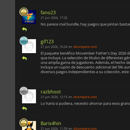
fano23
21 jun 2026, 17:32
No parece mal bundle, hay juegos que pintan basta
gif123
21 jun 2026, 16:24
en
dlcompare.com
El paquete benéfico Movember Father's Day 2026 de 
que incluye. La selección de títulos de diferentes 
una amplia gama de jugadores. Además, el hecho de 
incluya un cupón de descuento adicional del 5% aum
diversos juegos independientes a su colección, este
razbhoot
21 jun 2026, 12:15
en
dlcompare.com
Lo haría si pudiera, necesito ahorrar para esos gran
Baris4hin
21 jun 2026, 11:39
en
dlcompare.com