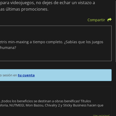
para videojuegos, no dejes de echar un vistazo a
las últimas promociones.
Compartir
Tetris min-maxing a tiempo completo. ¿Sabías que los juegos
n humana?
o sesión en
tu cuenta
¡todos los beneficios se destinan a obras benéficas! Títulos
 Moria, NUTMEG!, Mon Bazou, Chivalry 2 y Sticky Business hacen que
Ver original