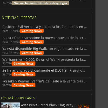
Nuevos lanzamientos de videojuegos
27/7/26
NOTICIAS, OFERTAS
Resident Evil Veronica ya supera los 2 millones en listas de deseados
Gaming News
hace 11 horas
Beast of Reincarnation: la nueva apuesta de los creadores de Pokémon
Gaming News
hace 17 horas
Ya está disponible Big Walk, un viaje basado en la amistad
Gaming News
hace 17 horas
Warhammer 40.000: Dawn of War 4 presenta la facción de los Necrones
Gaming News
30/7/26
Se ha anunciado oficialmente el DLC Hell Rising de Nioh 3
Gaming News
28/7/26
Forsaken Realms: Vahrin's Call sale a la venta tras una década
Gaming News
28/7/26
LOS MÁS POPULARES
Assassin's Creed Black Flag Resynced
37.75€