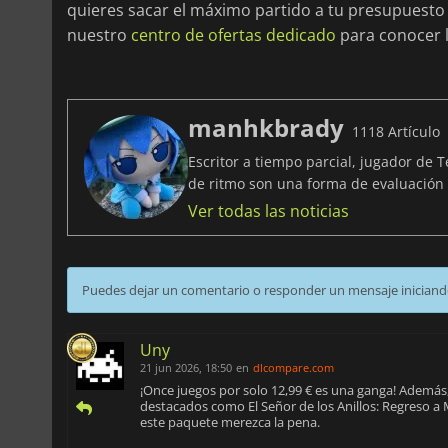
quieres sacar el máximo partido a tu presupuesto 
nuestro
centro de ofertas dedicado
para conocer 
manhkbrady
1118 Artículo
Escritor a tiempo parcial, jugador de 
de ritmo son una forma de evaluació
Ver todas las noticias
Puedes dejar un comentario o responder un mensaje iniciand
Uny
21 jun 2026, 18:50
en
dlcompare.com
¡Once juegos por solo 12,99 € es una ganga! Además, 
destacados como El Señor de los Anillos: Regreso a
este paquete merezca la pena.