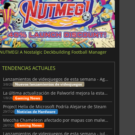
NUTMEG! A Nostalgic Deckbuilding Football Manager
TENDENCIAS ACTUALES
Lanzamientos de videojuegos de esta semana - Agosto de 2026 (semana 32)
Nuevos lanzamientos de videojuegos
3/8/26
La última actualización de Palworld mejora la estabilidad
Gaming News
1/8/26
Project Helix de Microsoft Podría Alejarse de Steam
Noticias de Hardware
29/7/26
Meccha Chameleon afectado por mapas con malware y Discord
Gaming News
28/7/26
Lanzamientos de videojuegos de esta semana - julio 2026 (semana 31)