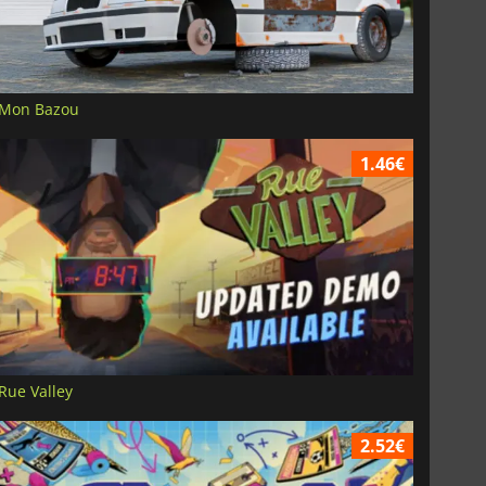
Mon Bazou
1.46€
Rue Valley
2.52€