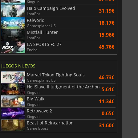
Kinguin
Halo Campaign Evolved
31.19€
LootBar
Palworld
18.17€
Gamesplanet US
Mistfall Hunter
15.96€
LootBar
EA SPORTS FC 27
45.76€
Eneba
JUEGOS NUEVOS
Marvel Tokon Fighting Souls
46.73€
Gamesplanet US
HellSlave II Judgment of the Archon
5.61€
Kinguin
Big Walk
11.34€
Kinguin
Retrowave 2
0.65€
Kinguin
Beast of Reincarnation
31.60€
Game Boost