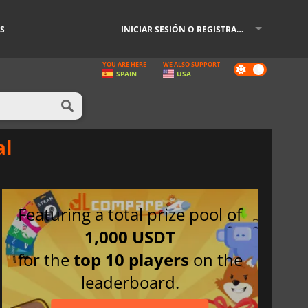
S
INICIAR SESIÓN O REGISTRARSE
YOU ARE HERE
WE ALSO SUPPORT
Dark
SPAIN
USA
mode
al
Featuring a total prize pool of
1,000 USDT
for the
top 10 players
on the
leaderboard.