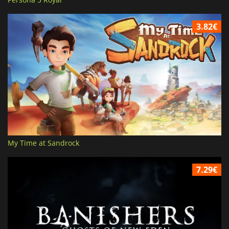
3.82€
My Time at Sandrock
7.29€