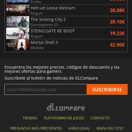
Eneba
Hell Let Loose Vietnam
26.08€
Kinguin
The Sinking City 2
39.10€
Gamesplanet US
STEINS;GATE RE BOOT
19.22€
Kinguin
Mortal Shell II
42.90€
Wakkap
Encuentra los mejores precios, códigos de descuento y las
mejores ofertas para gamers
Suscríbete al boletín de noticias de DLCompare
TIENDAS
PLATAFORMA DE JUEGO
CONTACTO
PREGUNTAS MÁS FRECUENTES
AVISO LEGAL
MAPA DEL SITIO