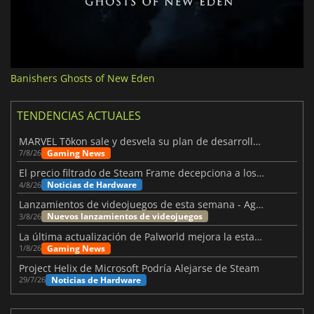
Banishers Ghosts of New Eden
TENDENCIAS ACTUALES
MARVEL Tōkon sale y desvela su plan de desarrollo para el primer año
Gaming News
7/8/26
El precio filtrado de Steam Frame decepciona a los usuarios
Noticias de Hardware
4/8/26
Lanzamientos de videojuegos de esta semana - Agosto de 2026 (semana 32)
Nuevos lanzamientos de videojuegos
3/8/26
La última actualización de Palworld mejora la estabilidad
Gaming News
1/8/26
Project Helix de Microsoft Podría Alejarse de Steam
Noticias de Hardware
29/7/26