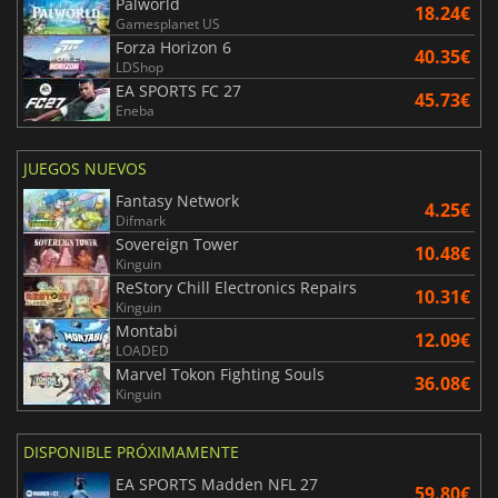
Palworld
18.24€
Gamesplanet US
Forza Horizon 6
40.35€
LDShop
EA SPORTS FC 27
45.73€
Eneba
JUEGOS NUEVOS
Fantasy Network
4.25€
Difmark
Sovereign Tower
10.48€
Kinguin
ReStory Chill Electronics Repairs
10.31€
Kinguin
Montabi
12.09€
LOADED
Marvel Tokon Fighting Souls
36.08€
Kinguin
DISPONIBLE PRÓXIMAMENTE
EA SPORTS Madden NFL 27
59.80€