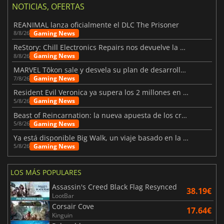
NOTICIAS, OFERTAS
REANIMAL lanza oficialmente el DLC The Prisoner
Gaming News
8/8/26
ReStory: Chill Electronics Repairs nos devuelve la nostalgia de los 2000
Gaming News
8/8/26
MARVEL Tōkon sale y desvela su plan de desarrollo para el primer año
Gaming News
7/8/26
Resident Evil Veronica ya supera los 2 millones en listas de deseados
Gaming News
5/8/26
Beast of Reincarnation: la nueva apuesta de los creadores de Pokémon
Gaming News
5/8/26
Ya está disponible Big Walk, un viaje basado en la amistad
Gaming News
5/8/26
LOS MÁS POPULARES
Assassin's Creed Black Flag Resynced
38.19€
LootBar
Corsair Cove
17.64€
Kinguin