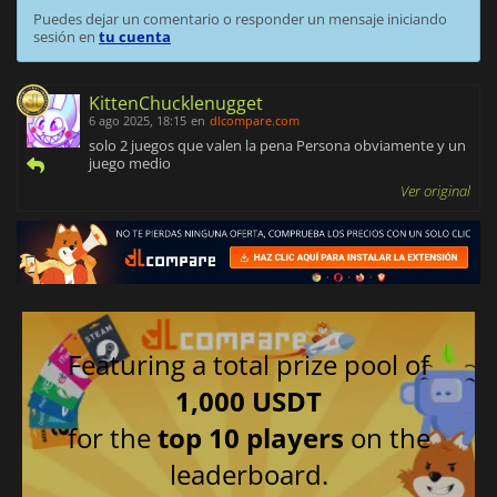
Puedes dejar un comentario o responder un mensaje iniciando
sesión en
tu cuenta
KittenChucklenugget
6 ago 2025, 18:15
en
dlcompare.com
solo 2 juegos que valen la pena Persona obviamente y un
juego medio
Ver original
Featuring a total prize pool of
1,000 USDT
for the
top 10 players
on the
leaderboard.