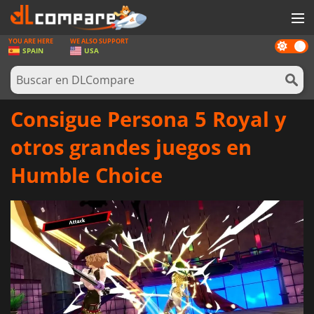
YOU ARE HERE
WE ALSO SUPPORT
Dark
JUEGOS
SPAIN
USA
mode
TARJETAS PREPAGO
SOFTWARE
Consigue Persona 5 Royal y
REWARDS
otros grandes juegos en
HARDWARE
Humble Choice
NOTICIAS
INICIAR SESIÓN O REGISTRARSE