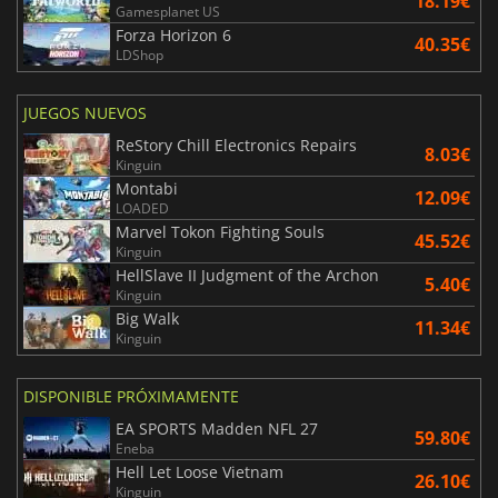
18.19€
Gamesplanet US
Forza Horizon 6
40.35€
LDShop
JUEGOS NUEVOS
ReStory Chill Electronics Repairs
8.03€
Kinguin
Montabi
12.09€
LOADED
Marvel Tokon Fighting Souls
45.52€
Kinguin
HellSlave II Judgment of the Archon
5.40€
Kinguin
Big Walk
11.34€
Kinguin
DISPONIBLE PRÓXIMAMENTE
EA SPORTS Madden NFL 27
59.80€
Eneba
Hell Let Loose Vietnam
26.10€
Kinguin