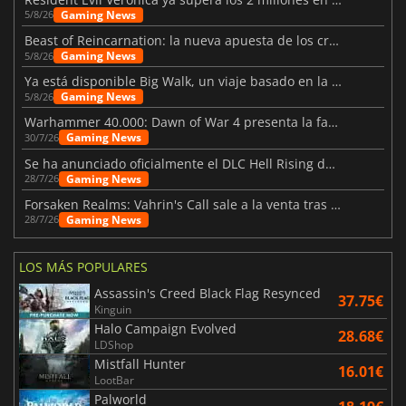
Gaming News
5/8/26
Beast of Reincarnation: la nueva apuesta de los creadores de Pokémon
Gaming News
5/8/26
Ya está disponible Big Walk, un viaje basado en la amistad
Gaming News
5/8/26
Warhammer 40.000: Dawn of War 4 presenta la facción de los Necrones
Gaming News
30/7/26
Se ha anunciado oficialmente el DLC Hell Rising de Nioh 3
Gaming News
28/7/26
Forsaken Realms: Vahrin's Call sale a la venta tras una década
Gaming News
28/7/26
LOS MÁS POPULARES
Assassin's Creed Black Flag Resynced
37.75€
Kinguin
Halo Campaign Evolved
28.68€
LDShop
Mistfall Hunter
16.01€
LootBar
Palworld