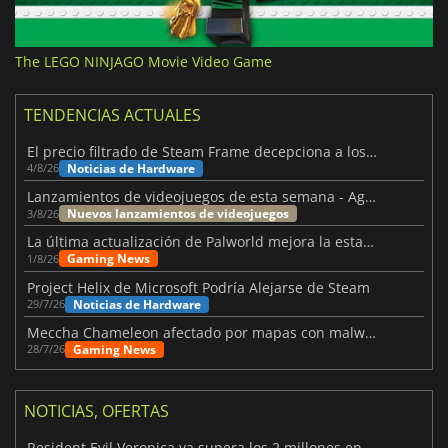
The LEGO NINJAGO Movie Video Game
TENDENCIAS ACTUALES
El precio filtrado de Steam Frame decepciona a los usuarios
Noticias de Hardware
4/8/26
Lanzamientos de videojuegos de esta semana - Agosto de 2026 (semana 32)
Nuevos lanzamientos de videojuegos
3/8/26
La última actualización de Palworld mejora la estabilidad
Gaming News
1/8/26
Project Helix de Microsoft Podría Alejarse de Steam
Noticias de Hardware
29/7/26
Meccha Chameleon afectado por mapas con malware y Discord
Gaming News
28/7/26
NOTICIAS, OFERTAS
Resident Evil Veronica ya supera los 2 millones en listas de deseados