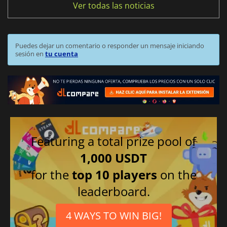
Ver todas las noticias
Puedes dejar un comentario o responder un mensaje iniciando
sesión en
tu cuenta
Featuring a total prize pool of
1,000 USDT
for the
top 10 players
on the
leaderboard.
4 WAYS TO WIN BIG!