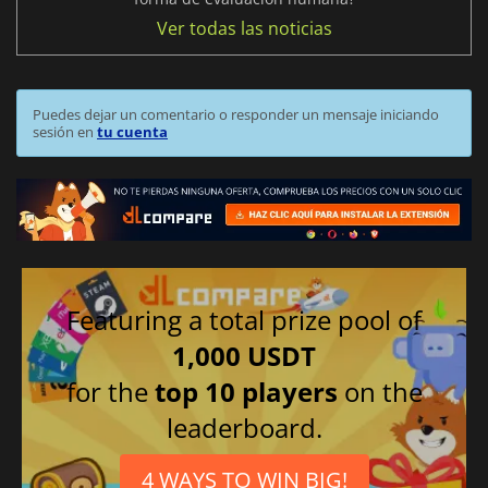
Ver todas las noticias
Puedes dejar un comentario o responder un mensaje iniciando
sesión en
tu cuenta
Featuring a total prize pool of
1,000 USDT
for the
top 10 players
on the
leaderboard.
4 WAYS TO WIN BIG!