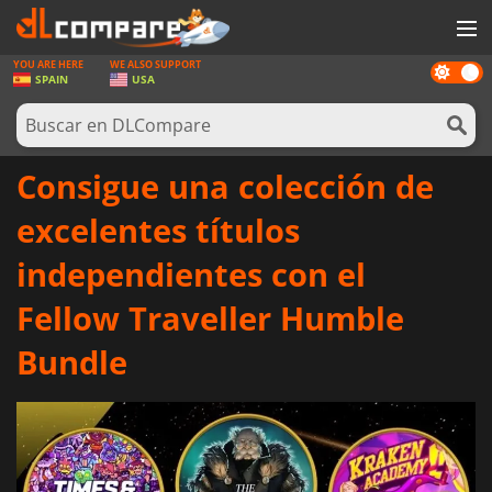
YOU ARE HERE
WE ALSO SUPPORT
Dark
JUEGOS
SPAIN
USA
mode
TARJETAS PREPAGO
SOFTWARE
Consigue una colección de
REWARDS
excelentes títulos
HARDWARE
independientes con el
NOTICIAS
Fellow Traveller Humble
INICIAR SESIÓN O REGISTRARSE
Bundle