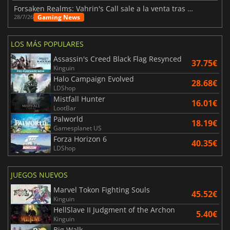
Forsaken Realms: Vahrin's Call sale a la venta tras una década
Gaming News
28/7/26
LOS MÁS POPULARES
Assassin's Creed Black Flag Resynced
37.75€
Kinguin
Halo Campaign Evolved
28.68€
LDShop
Mistfall Hunter
16.01€
LootBar
Palworld
18.19€
Gamesplanet US
Forza Horizon 6
40.35€
LDShop
JUEGOS NUEVOS
Marvel Tokon Fighting Souls
45.52€
Kinguin
HellSlave II Judgment of the Archon
5.40€
Kinguin
Big Walk