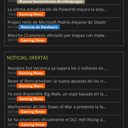
Nuevos lanzamientos de videojuegos
3/8/26
La última actualización de Palworld mejora la estabilidad
Gaming News
1/8/26
Project Helix de Microsoft Podría Alejarse de Steam
Noticias de Hardware
29/7/26
Meccha Chameleon afectado por mapas con malware y Discord
Gaming News
28/7/26
NOTICIAS, OFERTAS
Resident Evil Veronica ya supera los 2 millones en listas de deseados
Gaming News
5/8/26
Beast of Reincarnation: la nueva apuesta de los creadores de Pokémon
Gaming News
5/8/26
Ya está disponible Big Walk, un viaje basado en la amistad
Gaming News
5/8/26
Warhammer 40.000: Dawn of War 4 presenta la facción de los Necrones
Gaming News
30/7/26
Se ha anunciado oficialmente el DLC Hell Rising de Nioh 3
Gaming News
28/7/26