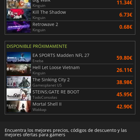
11.34€
Kinguin
Kill The Shadow
6.73€
Kinguin
Retrowave 2
0.68€
Kinguin
DISPONIBLE PRÓXIMAMENTE
EA SPORTS Madden NFL 27
59.80€
Eneba
Hell Let Loose Vietnam
26.11€
Kinguin
The Sinking City 2
38.98€
Gamesplanet US
STEINS;GATE RE BOOT
45.95€
TodoConsolas
Mortal Shell II
42.90€
Wakkap
Encuentra los mejores precios, códigos de descuento y las
mejores ofertas para gamers