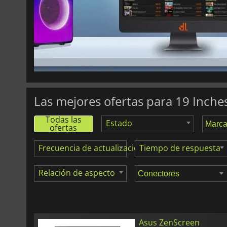
124.96
€
VA1650
Las mejores ofertas para 19 Inches
Todas las
Estado
ofertas
Frecuencia de actualización
Tiempo de respuesta
Relación de aspecto
Asus ZenScreen