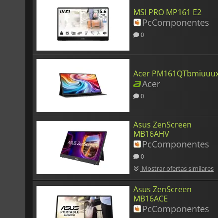
MSI PRO MP161 E2
PcComponentes
0
Acer PM161QTbmiuuu
Acer
0
Asus ZenScreen
MB16AHV
PcComponentes
0
Mostrar ofertas similares
Asus ZenScreen
MB16ACE
PcComponentes