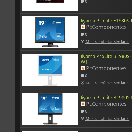
0
Iiyama ProLite E1980S-
PcComponentes
0
Mostrar ofertas similares
Iiyama ProLite B1980S-
W1
PcComponentes
0
Mostrar ofertas similares
Iiyama ProLite B1980S
PcComponentes
0
Mostrar ofertas similares