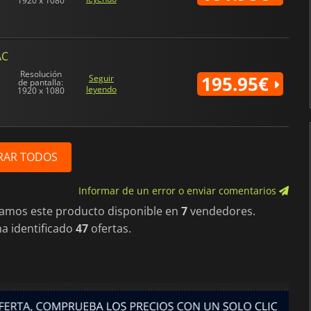
1920 x 1080
AC
Resolución
195.95€
Seguir
de pantalla:
leyendo
1920 x 1080
RAR TODOS
Informar de un error o enviar comentarios
ramos este producto disponible en
7
vendedores.
a identificado
47
ofertas.