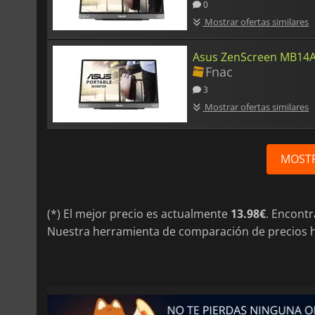
0
Mostrar ofertas similares
Asus ZenScreen MB14
Fnac
3
Mostrar ofertas similares
MOST
(*) El mejor precio es actualmente
13.98€
. Encont
Nuestra herramienta de comparación de precios h