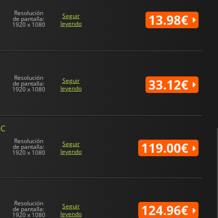
experiencia de juego.
Resolución
13.98€
Seguir
Conectividad:
El tipo de cable
de pantalla:
leyendo
1920 x 1080
Puede incluir DisplayPort, HDMI
Las pantallas
de 19 pulgadas
o 
bien en espacios pequeños do
tamaño también las convierte 
Resolución
33.12€
Seguir
19 pulgadas
son aproximadam
de pantalla:
leyendo
1920 x 1080
el panel mide 42,1 cm de ancho
6C
Resolución
119.00€
Seguir
de pantalla:
leyendo
1920 x 1080
Resolución
124.96€
Seguir
de pantalla:
leyendo
1920 x 1080