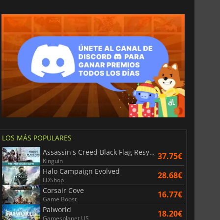
s que admite la pantalla para conectarse a tu ordenador.
, VGA, USB-C, etc.
menos son las más compactas del mercado. Encajan
nde no cabría una pantalla más grande. Su pequeño
en las pantallas más asequibles del mercado.
ente
48,3 cm
, lo que significa que con un formato 16:9,
 y 23,7 cm de alto, o
995,2 cm²
en total.
LOS MÁS POPULARES
Assassin's Creed Black Flag Resynced
37.75€
Kinguin
Halo Campaign Evolved
28.68€
LDShop
Corsair Cove
16.77€
Game Boost
Palworld
18.20€
Gamesplanet US