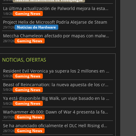
La última actualización de Palworld mejora la estabilidad
Gaming News
1/8/26
Project Helix de Microsoft Podría Alejarse de Steam
Noticias de Hardware
29/7/26
Meccha Chameleon afectado por mapas con malware y Discord
Gaming News
28/7/26
NOTICIAS, OFERTAS
Resident Evil Veronica ya supera los 2 millones en listas de deseados
Gaming News
5/8/26
Beast of Reincarnation: la nueva apuesta de los creadores de Pokémon
Gaming News
5/8/26
Ya está disponible Big Walk, un viaje basado en la amistad
Gaming News
5/8/26
Warhammer 40.000: Dawn of War 4 presenta la facción de los Necrones
Gaming News
30/7/26
Se ha anunciado oficialmente el DLC Hell Rising de Nioh 3
Gaming News
28/7/26