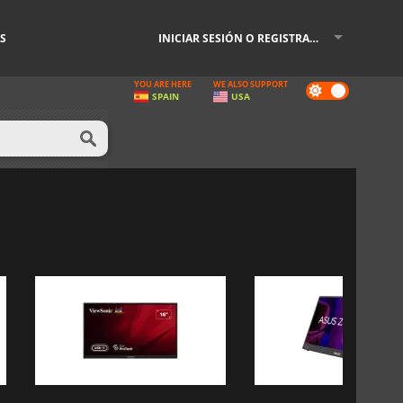
S
INICIAR SESIÓN O REGISTRARSE
YOU ARE HERE
WE ALSO SUPPORT
Dark
SPAIN
USA
mode