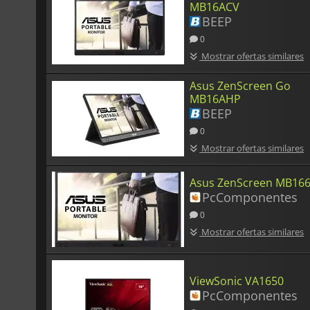
MB16ACV
BEEP
0
Mostrar ofertas similares
Asus ZenScreen Go
MB16AHP
BEEP
0
Mostrar ofertas similares
Asus ZenScreen MB16
PcComponentes
0
Mostrar ofertas similares
ViewSonic VA1650
PcComponentes