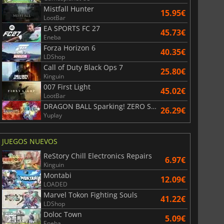
Mistfall Hunter
15.95€
LootBar
EA SPORTS FC 27
45.73€
Eneba
Forza Horizon 6
40.35€
LDShop
Call of Duty Black Ops 7
25.80€
Kinguin
007 First Light
45.02€
LootBar
DRAGON BALL Sparking! ZERO Super Limit Breaking NEO
26.29€
Yuplay
JUEGOS NUEVOS
ReStory Chill Electronics Repairs
6.97€
Kinguin
Montabi
12.09€
LOADED
Marvel Tokon Fighting Souls
41.22€
LDShop
Doloc Town
5.09€
Eneba