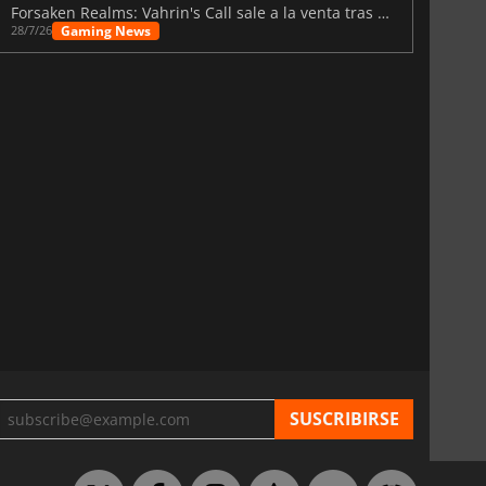
Forsaken Realms: Vahrin's Call sale a la venta tras una década
Gaming News
28/7/26
12.56
€
7.79
€
 Monitors and more
22 Inch Monitors