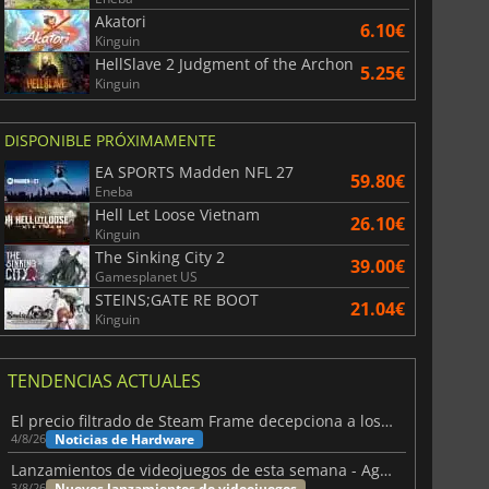
Akatori
6.10€
Kinguin
HellSlave 2 Judgment of the Archon
5.25€
Kinguin
DISPONIBLE PRÓXIMAMENTE
EA SPORTS Madden NFL 27
59.80€
Eneba
Hell Let Loose Vietnam
26.10€
Kinguin
The Sinking City 2
39.00€
Gamesplanet US
STEINS;GATE RE BOOT
21.04€
Kinguin
TENDENCIAS ACTUALES
El precio filtrado de Steam Frame decepciona a los usuarios
Noticias de Hardware
4/8/26
Lanzamientos de videojuegos de esta semana - Agosto de 2026 (semana 32)
Nuevos lanzamientos de videojuegos
3/8/26