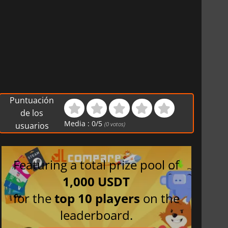
Puntuación
de los
Media :
0
/
5
usuarios
(
0
votos)
Featuring a total prize pool of
1,000 USDT
for the
top 10 players
on the
leaderboard.