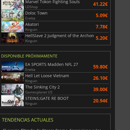
Marvel Tokon Fighting Souls
41.22€
LDShop
Doloc Town
5.09€
Eneba
Akatori
7.78€
Kinguin
HellSlave 2 Judgment of the Archon
5.20€
Kinguin
DISPONIBLE PRÓXIMAMENTE
EA SPORTS Madden NFL 27
59.80€
Eneba
Hell Let Loose Vietnam
26.10€
Kinguin
The Sinking City 2
39.00€
Gamesplanet US
STEINS;GATE RE BOOT
20.94€
Kinguin
TENDENCIAS ACTUALES