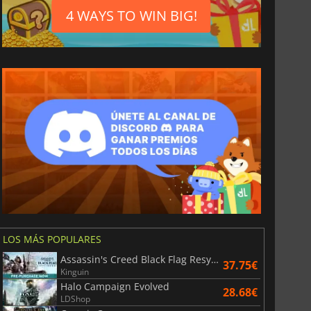
4 WAYS TO WIN BIG!
1.18
€
6.25
€
LOS MÁS POPULARES
Assassin's Creed Black Flag Resynced
37.75€
etas prepago de Steam en euros
Rewarble Crypto Gift Cards EUR
Kinguin
Halo Campaign Evolved
28.68€
LDShop