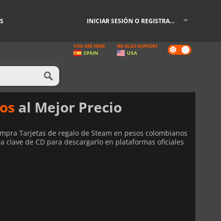
S
INICIAR SESIÓN O REGISTRARSE
YOU ARE HERE
WE ALSO SUPPORT
Dark
SPAIN
USA
mode
nos
al Mejor Precio
mpra Tarjetas de regalo de Steam en pesos colombianos
na clave de CD para descargarlo en plataformas oficiales