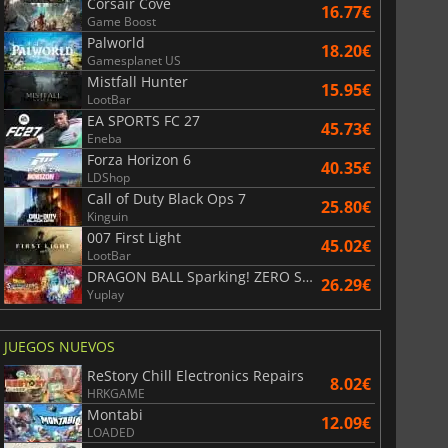
Corsair Cove
16.77€
Game Boost
Palworld
18.20€
Gamesplanet US
Mistfall Hunter
15.95€
LootBar
EA SPORTS FC 27
45.73€
Eneba
Forza Horizon 6
40.35€
LDShop
Call of Duty Black Ops 7
25.80€
Kinguin
007 First Light
45.02€
LootBar
DRAGON BALL Sparking! ZERO Super Limit Breaking NEO
26.29€
Yuplay
JUEGOS NUEVOS
ReStory Chill Electronics Repairs
8.02€
HRKGAME
Montabi
12.09€
LOADED