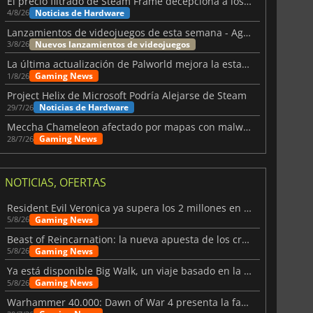
El precio filtrado de Steam Frame decepciona a los usuarios
Noticias de Hardware
4/8/26
Lanzamientos de videojuegos de esta semana - Agosto de 2026 (semana 32)
Nuevos lanzamientos de videojuegos
3/8/26
La última actualización de Palworld mejora la estabilidad
Gaming News
1/8/26
Project Helix de Microsoft Podría Alejarse de Steam
Noticias de Hardware
29/7/26
Meccha Chameleon afectado por mapas con malware y Discord
Gaming News
28/7/26
NOTICIAS, OFERTAS
Resident Evil Veronica ya supera los 2 millones en listas de deseados
Gaming News
5/8/26
Beast of Reincarnation: la nueva apuesta de los creadores de Pokémon
Gaming News
5/8/26
Ya está disponible Big Walk, un viaje basado en la amistad
Gaming News
5/8/26
Warhammer 40.000: Dawn of War 4 presenta la facción de los Necrones