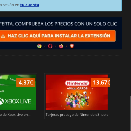
o sesión en
tu cuenta
4.37
€
13.67
€
 de Xbox Live en...
Tarjetas prepago de Nintendo eShop en...
Tarj