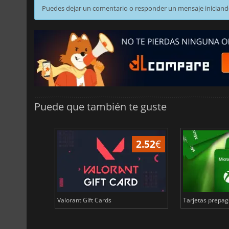
Puedes dejar un comentario o responder un mensaje iniciand
Puede que también te guste
49.48
€
2.52
€
rbnb en euros
Valorant Gift Cards
Tarjetas prepago