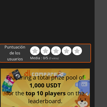
Puntuación
de los
Media :
0
/
5
usuarios
(
0
votos)
Featuring a total prize pool of
1,000 USDT
for the
top 10 players
on the
leaderboard.