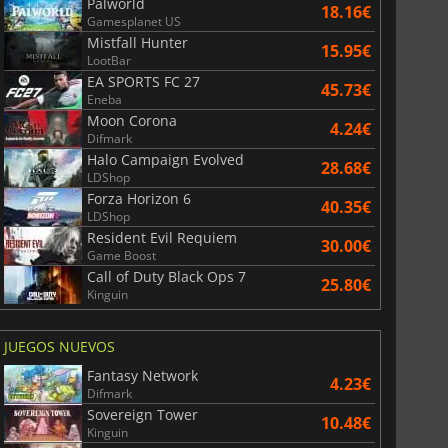
Palworld
18.16€
Gamesplanet US
Mistfall Hunter
15.95€
LootBar
EA SPORTS FC 27
45.73€
Eneba
Moon Corona
4.24€
Difmark
Halo Campaign Evolved
28.68€
LDShop
Forza Horizon 6
40.35€
LDShop
Resident Evil Requiem
30.00€
Game Boost
Call of Duty Black Ops 7
25.80€
Kinguin
JUEGOS NUEVOS
Fantasy Network
4.23€
Difmark
Sovereign Tower
10.48€
Kinguin