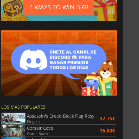
4 WAYS TO WIN BIG!
1.17
€
4.85
€
LOS MÁS POPULARES
Assassin's Creed Black Flag Resynced
37.75€
etas prepago de Steam en euros
Carrefour Gift Card EUR
Kinguin
Corsair Cove
16.80€
Game Boost