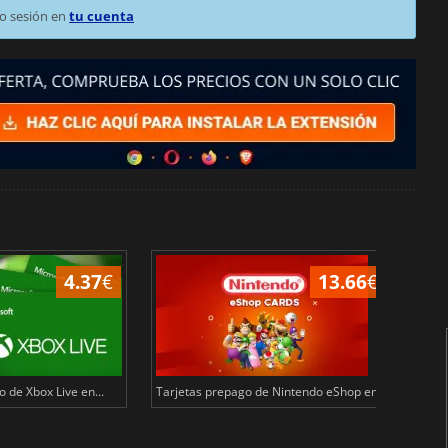
o sesión en
tu cuenta
4.37
€
13.66
€
 de Xbox Live en...
Tarjetas prepago de Nintendo eShop en...
Tarj