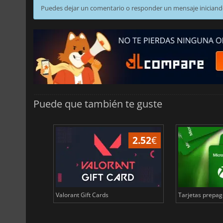
Puedes dejar un comentario o responder un mensaje iniciand
Puede que también te guste
6.25
€
2.52
€
ards EUR
Valorant Gift Cards
Tarjetas prepago