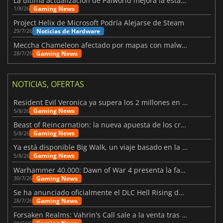
La última actualización de Palworld mejora la estabilidad
Gaming News
1/8/26
Project Helix de Microsoft Podría Alejarse de Steam
Noticias de Hardware
29/7/26
Meccha Chameleon afectado por mapas con malware y Discord
Gaming News
28/7/26
NOTICIAS, OFERTAS
Resident Evil Veronica ya supera los 2 millones en listas de deseados
Gaming News
5/8/26
Beast of Reincarnation: la nueva apuesta de los creadores de Pokémon
Gaming News
5/8/26
Ya está disponible Big Walk, un viaje basado en la amistad
Gaming News
5/8/26
Warhammer 40.000: Dawn of War 4 presenta la facción de los Necrones
Gaming News
30/7/26
Se ha anunciado oficialmente el DLC Hell Rising de Nioh 3
Gaming News
28/7/26
Forsaken Realms: Vahrin's Call sale a la venta tras una década