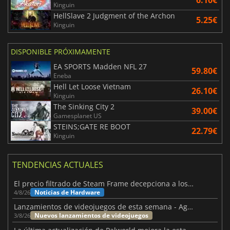
6.10€
Kinguin
HellSlave 2 Judgment of the Archon
5.25€
Kinguin
DISPONIBLE PRÓXIMAMENTE
EA SPORTS Madden NFL 27
59.80€
Eneba
Hell Let Loose Vietnam
26.10€
Kinguin
The Sinking City 2
39.00€
Gamesplanet US
STEINS;GATE RE BOOT
22.79€
Kinguin
TENDENCIAS ACTUALES
El precio filtrado de Steam Frame decepciona a los usuarios
Noticias de Hardware
4/8/26
Lanzamientos de videojuegos de esta semana - Agosto de 2026 (semana 32)
Nuevos lanzamientos de videojuegos
3/8/26