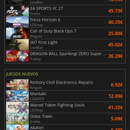
LootBar
EA SPORTS FC 27
45.73€
Eneba
Forza Horizon 6
40.35€
LDShop
Call of Duty Black Ops 7
25.80€
Kinguin
007 First Light
45.02€
LootBar
DRAGON BALL Sparking! ZERO Super Limit Breaking NEO
26.29€
Yuplay
JUEGOS NUEVOS
ReStory Chill Electronics Repairs
6.92€
Kinguin
Montabi
12.09€
LOADED
Marvel Tokon Fighting Souls
41.22€
LDShop
Doloc Town
5.09€
Eneba
Akatori