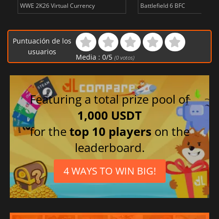
WWE 2K26 Virtual Currency
Battlefield 6 BFC
Puntuación de los
usuarios
Media :
0
/
5
(
0
votos)
Featuring a total prize pool of
1,000 USDT
for the
top 10 players
on the
leaderboard.
4 WAYS TO WIN BIG!