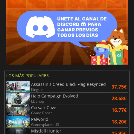
LOS MÁS POPULARES
Assassin's Creed Black Flag Resynced
37.75€
Kinguin
Halo Campaign Evolved
28.68€
LDShop
Corsair Cove
16.77€
Game Boost
Palworld
18.20€
Gamesplanet US
Mistfall Hunter
15.95€