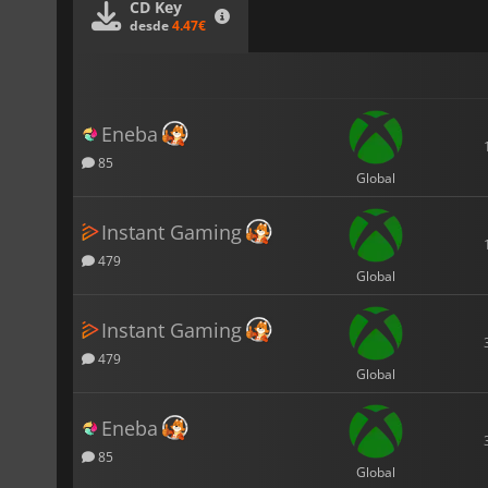
CD Key
desde
4.47€
Eneba
85
Global
Instant Gaming
479
Global
Instant Gaming
479
Global
Eneba
85
Global