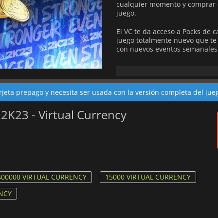
cualquier momento y comprar c
juego.
El VC te da acceso a Packs de 
juego totalmente nuevo que te 
con nuevos eventos semanales
Tu VC está vinculada a tu cuen
asegurarte de que estás compra
de plataformas, aunque en alg
rjeta prepago y necesita ser usada con la versión completa del jue
la misma familia a través del 
2K23 - Virtual Currency
400000 VIRTUAL CURRENCY
15000 VIRTUAL CURRENCY
NCY