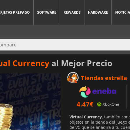
ARJETAS PREPAGO
SOFTWARE
REWARDS
HARDWARE
NOTICIA
ual Currency
al Mejor Precio
Tiendas estrella
4.47
€
XboxOne
Virtual Currency
, también con
objetos en la tienda del juego
de VC que se añadirá a tu cuen