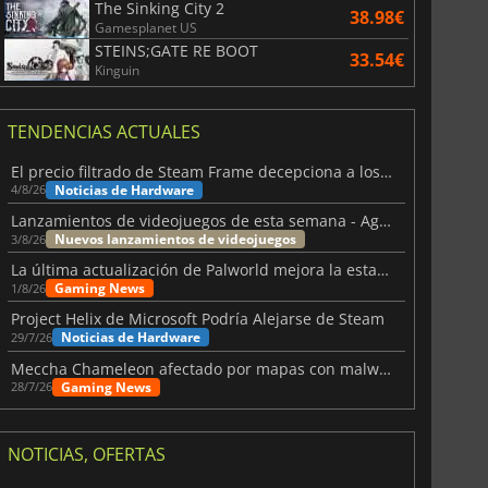
The Sinking City 2
38.98€
Gamesplanet US
STEINS;GATE RE BOOT
33.54€
Kinguin
TENDENCIAS ACTUALES
El precio filtrado de Steam Frame decepciona a los usuarios
Noticias de Hardware
4/8/26
Lanzamientos de videojuegos de esta semana - Agosto de 2026 (semana 32)
Nuevos lanzamientos de videojuegos
3/8/26
La última actualización de Palworld mejora la estabilidad
Gaming News
1/8/26
Project Helix de Microsoft Podría Alejarse de Steam
Noticias de Hardware
29/7/26
Meccha Chameleon afectado por mapas con malware y Discord
Gaming News
28/7/26
3.65
€
7.44
€
NOTICIAS, OFERTAS