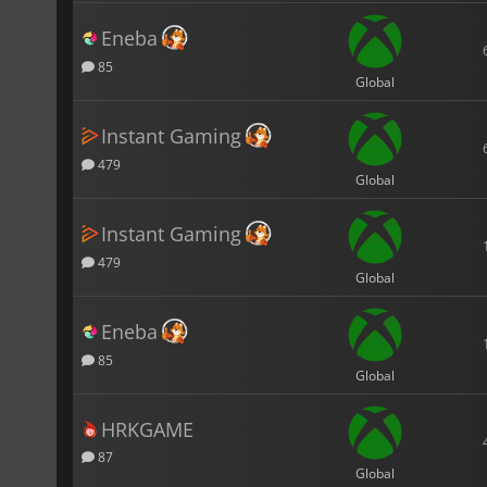
Eneba
85
Global
Instant Gaming
479
Global
Instant Gaming
479
Global
Eneba
85
Global
HRKGAME
87
Global