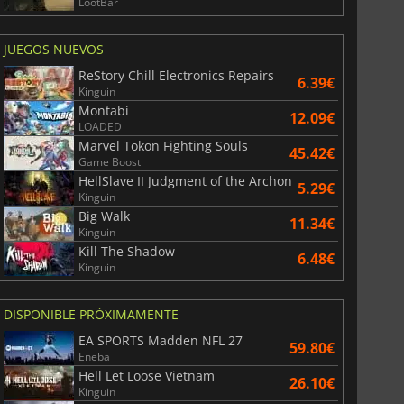
LootBar
JUEGOS NUEVOS
ReStory Chill Electronics Repairs
6.39€
Kinguin
Montabi
12.09€
LOADED
Marvel Tokon Fighting Souls
45.42€
Game Boost
HellSlave II Judgment of the Archon
5.29€
Kinguin
Big Walk
11.34€
Kinguin
Kill The Shadow
6.48€
Kinguin
DISPONIBLE PRÓXIMAMENTE
EA SPORTS Madden NFL 27
59.80€
Eneba
Hell Let Loose Vietnam
26.10€
Kinguin