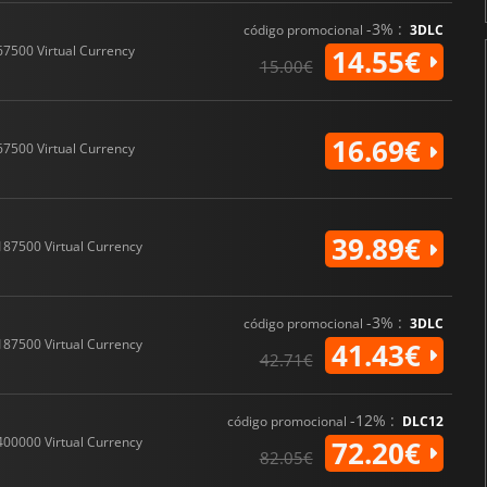
-3% :
código promocional
3DLC
67500 Virtual Currency
14.55€
15.00€
16.69€
67500 Virtual Currency
39.89€
187500 Virtual Currency
-3% :
código promocional
3DLC
187500 Virtual Currency
41.43€
42.71€
-12% :
código promocional
DLC12
400000 Virtual Currency
72.20€
82.05€