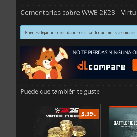
Comentarios sobre WWE 2K23 - Virtu
Puedes dejar un comentario o responder un mensaje iniciand
Puede que también te guste
3.99
€
3.99
€