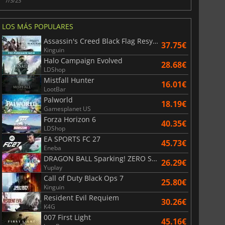
7/3/23
LOS MÁS POPULARES
Assassin's Creed Black Flag Resynced
37.75€
Kinguin
Halo Campaign Evolved
28.68€
LDShop
Mistfall Hunter
16.01€
LootBar
Palworld
18.19€
Gamesplanet US
Forza Horizon 6
40.35€
LDShop
EA SPORTS FC 27
45.73€
Eneba
DRAGON BALL Sparking! ZERO Super Limit Breaking NEO
26.29€
Yuplay
Call of Duty Black Ops 7
25.80€
Kinguin
Resident Evil Requiem
30.26€
K4G
007 First Light
45.16€