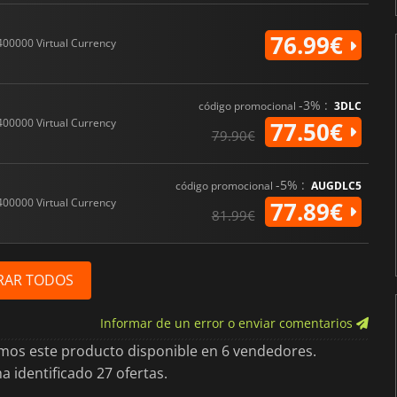
76.99€
400000 Virtual Currency
-3% :
código promocional
3DLC
400000 Virtual Currency
77.50€
79.90€
-5% :
código promocional
AUGDLC5
400000 Virtual Currency
77.89€
81.99€
RAR TODOS
Informar de un error o enviar comentarios
imos este producto disponible en 6 vendedores.
 identificado 27 ofertas.