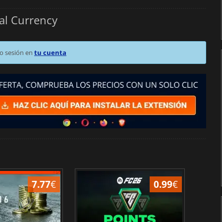
al Currency
o sesión en
tu cuenta
7.77
€
0.99
€