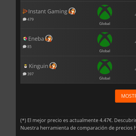
Instant Gaming
479
Global
Eneba
85
Global
Kinguin
397
Global
MOST
(*) El mejor precio es actualmente 4.47€. Descubr
Nuestra herramienta de comparación de precios ha