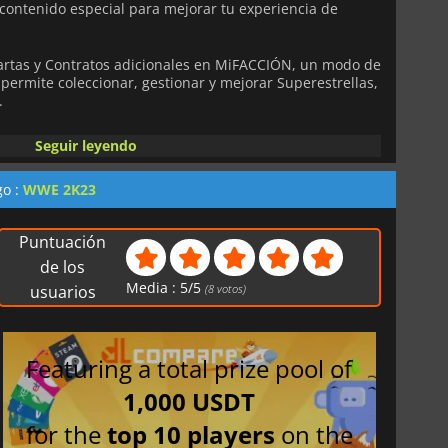
ontenido especial para mejorar tu experiencia de
cartas y Contratos adicionales en MiFACCIÓN, un modo de
permite coleccionar, gestionar y mejorar Superestrellas,
.
ta de juego en un juego y plataforma específicos. Debes
Seguir leyendo
ndo la correcta, ya que no se comparte entre familias
unos casos es posible compartirla entre plataformas de
go :
WWE 2K23
sistema de Cartera Compartida.
Puntuación
de los
Media :
5
/
5
usuarios
(
8
votos)
Featuring a total prize pool of
1,000 USDT
for the
top 10 players
on the