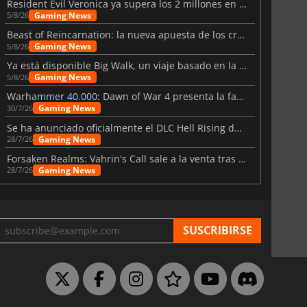
Resident Evil Veronica ya supera los 2 millones en listas de deseados
Gaming News
5/8/26
6 Virtual Currency
Madden NFL 26 Points
Beast of Reincarnation: la nueva apuesta de los creadores de Pokémon
Gaming News
5/8/26
Ya está disponible Big Walk, un viaje basado en la amistad
Gaming News
5/8/26
Warhammer 40.000: Dawn of War 4 presenta la facción de los Necrones
Gaming News
30/7/26
Se ha anunciado oficialmente el DLC Hell Rising de Nioh 3
Gaming News
28/7/26
Forsaken Realms: Vahrin's Call sale a la venta tras una década
Gaming News
28/7/26