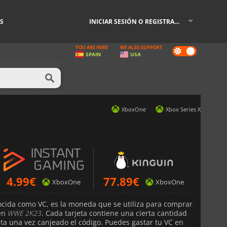
S
INICIAR SESIÓN O REGISTRARSE
YOU ARE HERE
WE ALSO SUPPORT
Dark
SPAIN
USA
mode
XboxOne
Xbox Series X
4.99
€
77.89
€
XboxOne
XboxOne
ocida como VC, es la moneda que se utiliza para comprar
 en
WWE 2K23
. Cada tarjeta contiene una cierta cantidad
ta una vez canjeado el código. Puedes gastar tu VC en