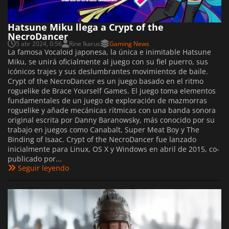
Hatsune Miku llega a Crypt of the
NecroDancer
5 abr 2024, 0:56
Rine Ikarus
Gaming News
La famosa Vocaloid japonesa, la única e inimitable Hatsune
Miku, se unirá oficialmente al juego con su fiel puerro, sus
icónicos trajes y sus deslumbrantes movimientos de baile.
Crypt of the NecroDancer es un juego basado en el ritmo
roguelike de Brace Yourself Games. El juego toma elementos
fundamentales de un juego de exploración de mazmorras
roguelike y añade mecánicas rítmicas con una banda sonora
original escrita por Danny Baranowsky, más conocido por su
trabajo en juegos como Canabalt, Super Meat Boy y The
Binding of Isaac. Crypt of the NecroDancer fue lanzado
inicialmente para Linux, OS X y Windows en abril de 2015, co-
publicado por...
Seguir leyendo