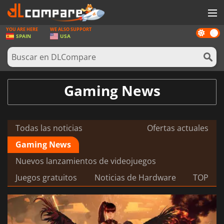
YOU ARE HERE
WE ALSO SUPPORT
Dark
JUEGOS
SPAIN
USA
mode
TARJETAS PREPAGO
SOFTWARE
Gaming News
REWARDS
HARDWARE
Todas las noticias
Ofertas actuales
NOTICIAS
Gaming News
INICIAR SESIÓN O REGISTRARSE
Nuevos lanzamientos de videojuegos
Juegos gratuitos
Noticias de Hardware
TOP