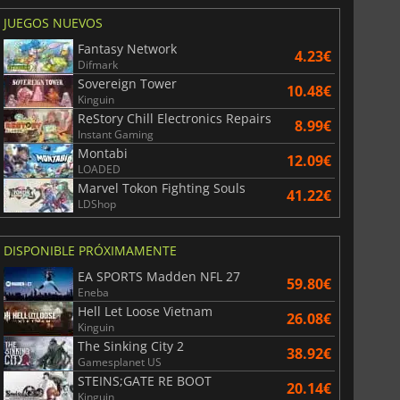
JUEGOS NUEVOS
Fantasy Network
4.23€
Difmark
Sovereign Tower
10.48€
Kinguin
ReStory Chill Electronics Repairs
8.99€
Instant Gaming
Montabi
12.09€
LOADED
Marvel Tokon Fighting Souls
41.22€
LDShop
DISPONIBLE PRÓXIMAMENTE
EA SPORTS Madden NFL 27
59.80€
Eneba
Hell Let Loose Vietnam
26.08€
Kinguin
The Sinking City 2
38.92€
Gamesplanet US
STEINS;GATE RE BOOT
20.14€
Kinguin