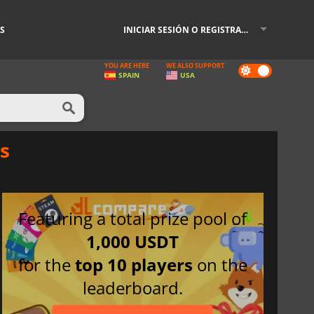
S
INICIAR SESIÓN O REGISTRARSE
YOU ARE HERE
WE ALSO SUPPORT
Dark
SPAIN
USA
mode
es
Featuring a total prize pool of
1,000 USDT
for the
top 10 players
on the
leaderboard.