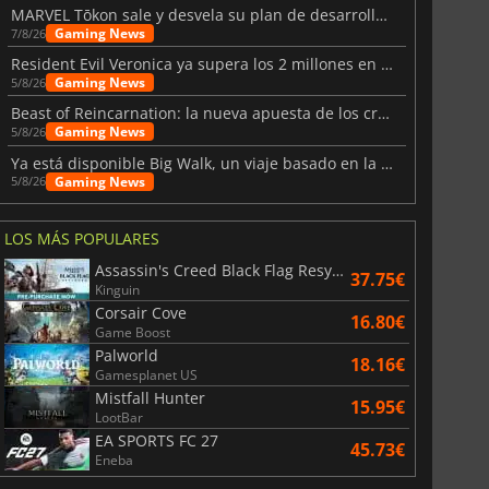
MARVEL Tōkon sale y desvela su plan de desarrollo para el primer año
Gaming News
7/8/26
Resident Evil Veronica ya supera los 2 millones en listas de deseados
Gaming News
5/8/26
Beast of Reincarnation: la nueva apuesta de los creadores de Pokémon
Gaming News
5/8/26
Ya está disponible Big Walk, un viaje basado en la amistad
Gaming News
5/8/26
LOS MÁS POPULARES
Assassin's Creed Black Flag Resynced
37.75€
Kinguin
Corsair Cove
16.80€
Game Boost
Palworld
18.16€
Gamesplanet US
Mistfall Hunter
15.95€
LootBar
EA SPORTS FC 27
45.73€
Eneba