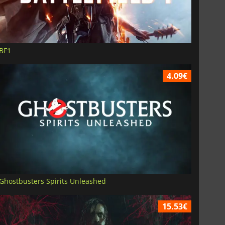
BF1
4.09€
Ghostbusters Spirits Unleashed
15.53€