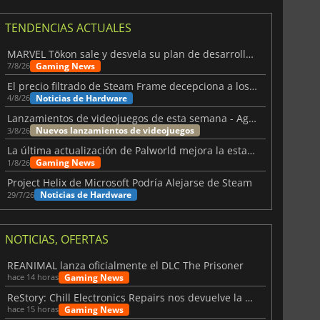
TENDENCIAS ACTUALES
MARVEL Tōkon sale y desvela su plan de desarrollo para el primer año
Gaming News
7/8/26
El precio filtrado de Steam Frame decepciona a los usuarios
Noticias de Hardware
4/8/26
Lanzamientos de videojuegos de esta semana - Agosto de 2026 (semana 32)
Nuevos lanzamientos de videojuegos
3/8/26
La última actualización de Palworld mejora la estabilidad
Gaming News
1/8/26
Project Helix de Microsoft Podría Alejarse de Steam
Noticias de Hardware
29/7/26
NOTICIAS, OFERTAS
REANIMAL lanza oficialmente el DLC The Prisoner
Gaming News
hace 14 horas
ReStory: Chill Electronics Repairs nos devuelve la nostalgia de los 2000
Gaming News
hace 15 horas